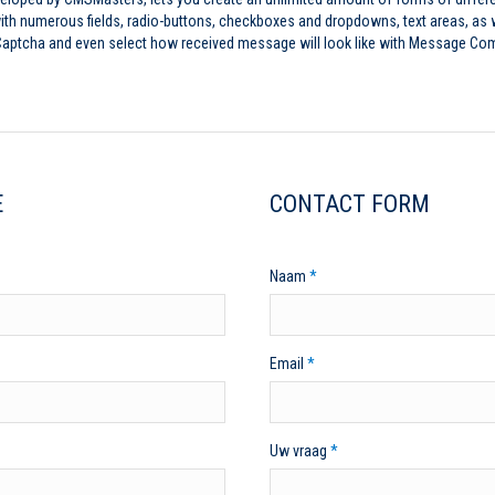
h numerous fields, radio-buttons, checkboxes and dropdowns, text areas, as wel
e Captcha and even select how received message will look like with Message Co
E
CONTACT FORM
Naam
*
Email
*
Uw vraag
*