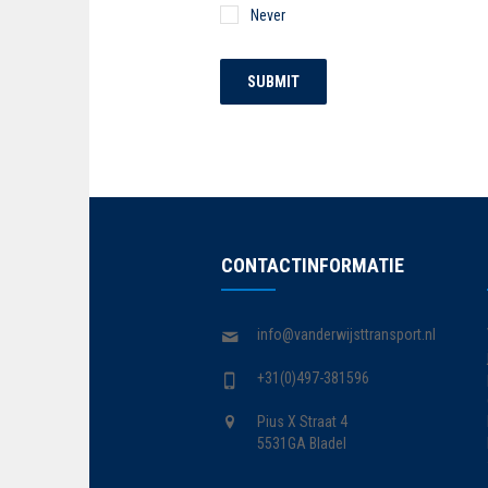
Never
SUBMIT
CONTACTINFORMATIE
info@vanderwijsttransport.nl
+31(0)497-381596
Pius X Straat 4
5531GA Bladel