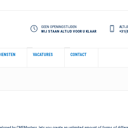
GEEN OPENINGSTIJDEN
ALTIJ
WIJ STAAN ALTIJD VOOR U KLAAR
+31(
DIENSTEN
VACATURES
CONTACT
eloped by CMSMasters, lets you create an unlimited amount of forms of differ