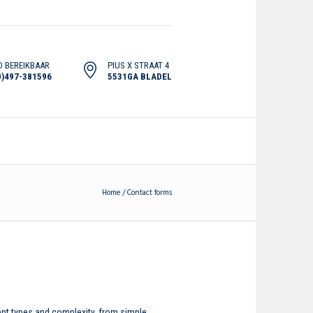
D BEREIKBAAR
PIUS X STRAAT 4
0)497-381596
5531GA BLADEL
Home
/
Contact forms
ent types and complexity, from simple