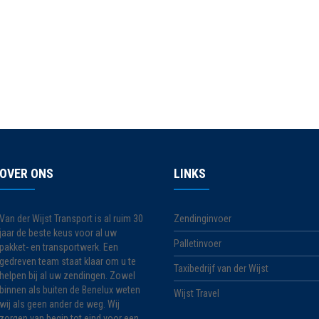
OVER ONS
LINKS
Van der Wijst Transport is al ruim 30
Zendinginvoer
jaar de beste keus voor al uw
Palletinvoer
pakket- en transportwerk. Een
gedreven team staat klaar om u te
Taxibedrijf van der Wijst
helpen bij al uw zendingen. Zowel
binnen als buiten de Benelux weten
Wijst Travel
wij als geen ander de weg. Wij
zorgen van begin tot eind voor een