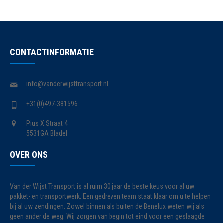
CONTACTINFORMATIE
info@vanderwijsttransport.nl
+31(0)497-381596
Pius X Straat 4
5531GA Bladel
OVER ONS
Van der Wijst Transport is al ruim 30 jaar de beste keus voor al uw
pakket- en transportwerk. Een gedreven team staat klaar om u te helpen
bij al uw zendingen. Zowel binnen als buiten de Benelux weten wij als
geen ander de weg. Wij zorgen van begin tot eind voor een geslaagde